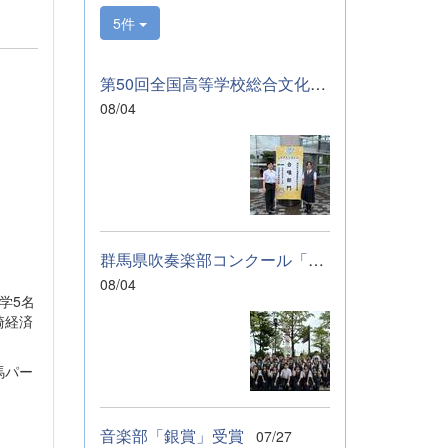
サンブルのコンテ
5件
ストに向けて始動
します。引き続
き、応援をよろし
第50回全国高等学校総合文化祭「音楽部」のご報告
くお願いいたしま
08/04
す。 &nbsp; &nbsp;
&nbsp; &nbsp;
群馬県吹奏楽部コンクール「銀賞」受賞しました
。
08/04
学5名
崎経済
馬パー
音楽部「銀賞」受賞
07/27