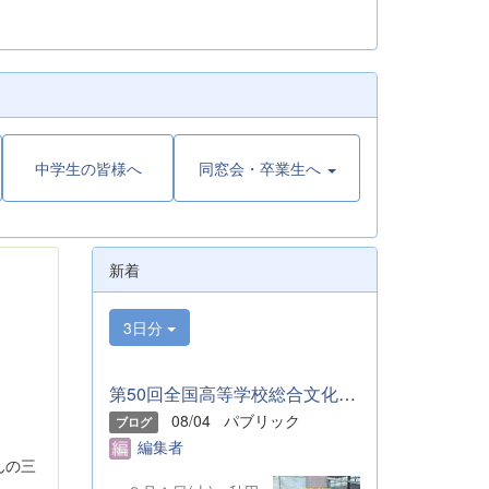
中学生の皆様へ
同窓会・卒業生へ
新着
3日分
第50回全国高等学校総合文化祭「音楽部」のご報告
08/04
パブリック
ブログ
編集者
んの三