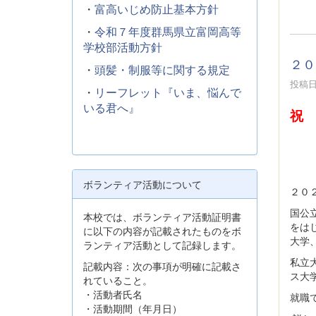
・
富高いじめ防止基本方針
・
令和７年度群馬県立富岡高等
学校部活動方針
２０
・
頭髪・制服等に関する規定
投稿日時
・
リーフレット『いま、悩んで
いる君へ』
祝 
筑
難
ボランティア活動について
２０
国公
本校では、ボランティア活動証明書
をは
に以下の内容が記載されたものをボ
大学
ランティア活動として記録します。
私立
記載内容：次の事項が明確に記載さ
ス大
れていること。
・活動者氏名
就職
・活動期間（年月日）