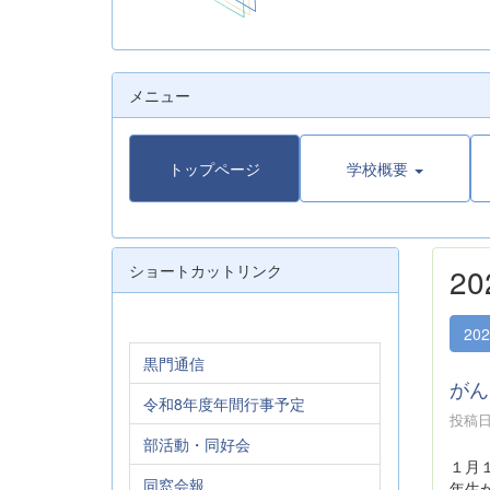
メニュー
トップページ
学校概要
ショートカットリンク
2
20
黒門通信
がん
令和8年度年間行事予定
投稿日時
部活動・同好会
１月
同窓会報
年生