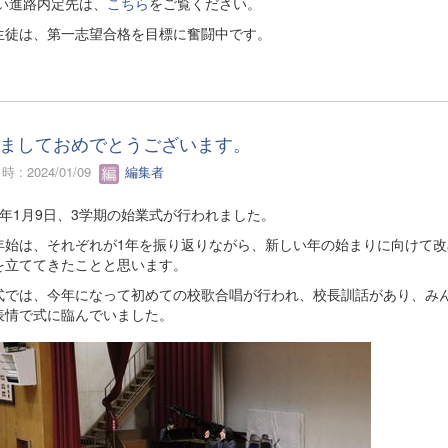
い進路内定先は、
こちら
をご覧ください。
生徒は、第一志望合格を目標に奮闘中です。
ましておめでとうございます。
 : 2024/01/09
編集者
6年1月9日、3学期の始業式が行われました。
年始は、それぞれが1年を振り返りながら、新しい年の始まりに向けて改
を立ててきたことと思います。
式では、今年になって初めての校歌合唱が行われ、校長訓話があり、み
表情で式に臨んでいました。