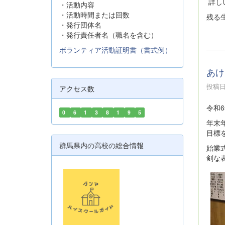
詳し
・活動内容
・活動時間または回数
残る
・発行団体名
・発行責任者名（職名を含む）
ボランティア活動証明書（書式例）
あけ
投稿日時
アクセス数
令和
0
6
1
3
8
1
9
5
年末
目標
群馬県内の高校の総合情報
始業
剣な