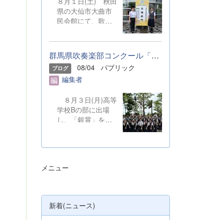
８月１日(土) 秋田
県の大仙市大曲市
民会館にて、歌声
を披露しました。
本校からは音楽部
の代表２名が、群
群馬県吹奏楽部コンクール「銀賞」受賞しました
馬県合同合唱団の
08/04
パブリック
ブログ
一員として参加し
編集者
ました。 &nbsp;
８月３日(月)高等
学校Bの部に出場
し、「銀賞」を受
賞しました。保護
者の皆さまやOB・
OGのご支援のも
と、精一杯演奏を
メニュー
してきました。ご
静聴とご協力、本
当にありがとうご
ざいました。 明
新着(ニュース)
日から本校吹奏楽
部は、ソロやアン