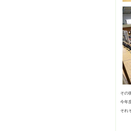
その
今年
それ