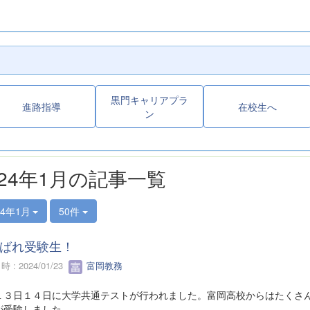
黒門キャリアプラ
進路指導
在校生へ
ン
024年1月の記事一覧
24年1月
50件
ばれ受験生！
 : 2024/01/23
富岡教務
１３日１４日に大学共通テストが行われました。富岡高校からはたくさ
が受験しました。