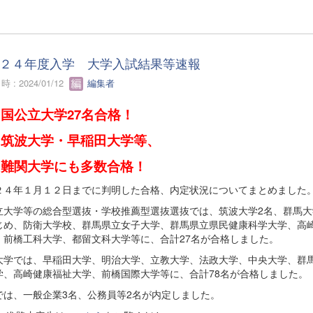
２４年度入学 大学入試結果等速報
 : 2024/01/12
編集者
国公立大学27名合格！
波大学・早稲田大学等、
関大学にも多数合格！
２４年１月１２日までに判明した合格、内定状況についてまとめました
立大学等の総合型選抜・学校推薦型選抜選抜では、筑波大学2名、群馬大
じめ、防衛大学校、群馬県立女子大学、群馬県立県民健康科学大学、高
、前橋工科大学、都留文科大学等に、合計27名が合格しました。
大学では、早稲田大学、明治大学、立教大学、法政大学、中央大学、群
学、高崎健康福祉大学、前橋国際大学等に、合計78名が合格しました。
では、一般企業3名、公務員等2名が内定しました。