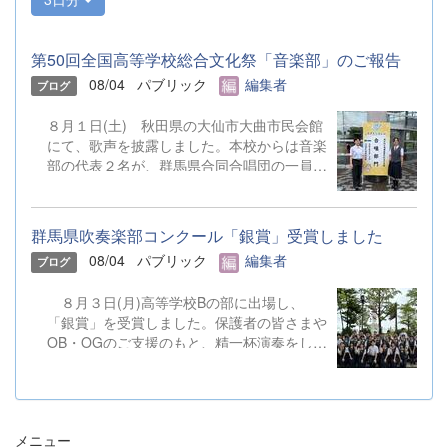
第50回全国高等学校総合文化祭「音楽部」のご報告
08/04
パブリック
編集者
ブログ
８月１日(土) 秋田県の大仙市大曲市民会館
にて、歌声を披露しました。本校からは音楽
部の代表２名が、群馬県合同合唱団の一員と
して参加しました。 &nbsp;
群馬県吹奏楽部コンクール「銀賞」受賞しました
08/04
パブリック
編集者
ブログ
８月３日(月)高等学校Bの部に出場し、
「銀賞」を受賞しました。保護者の皆さまや
OB・OGのご支援のもと、精一杯演奏をして
きました。ご静聴とご協力、本当にありがと
うございました。 明日から本校吹奏楽部
は、ソロやアンサンブルのコンテストに向け
て始動します。引き続き、応援をよろしくお
メニュー
願いいたします。 &nbsp; &nbsp; &nbsp;