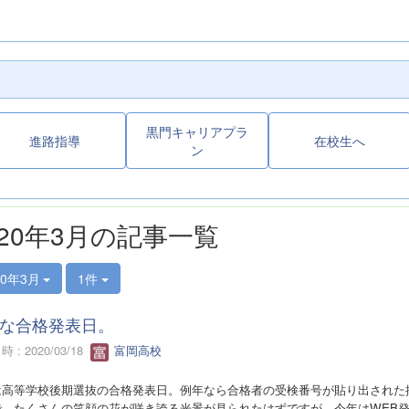
黒門キャリアプラ
進路指導
在校生へ
ン
020年3月の記事一覧
20年3月
1件
な合格発表日。
 : 2020/03/18
富岡高校
は高等学校後期選抜の合格発表日。例年なら合格者の受検番号が貼り出された
で、たくさんの笑顔の花が咲き誇る光景が見られたはずですが、今年は
WEB