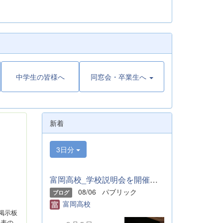
中学生の皆様へ
同窓会・卒業生へ
新着
3日分
富岡高校_学校説明会を開催しました
08/06
パブリック
ブログ
富岡高校
掲示板
発表の