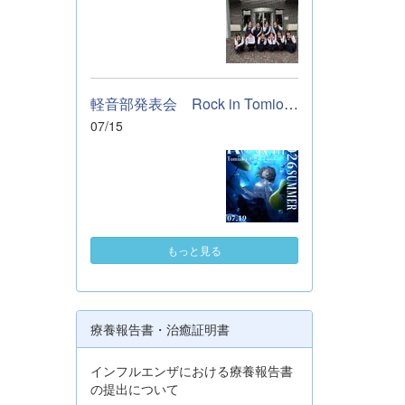
軽音部発表会 Rock in Tomioka High school 開催します
07/15
もっと見る
療養報告書・治癒証明書
インフルエンザにおける療養報告書
の提出について