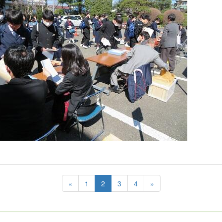
«
1
2
3
4
»