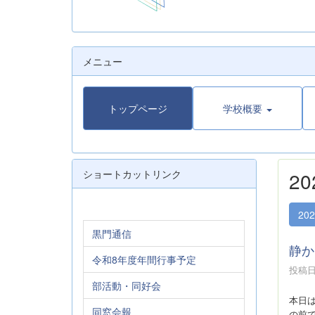
メニュー
トップページ
学校概要
ショートカットリンク
2
20
黒門通信
静か
令和8年度年間行事予定
投稿日時
部活動・同好会
本日
同窓会報
の前