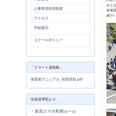
みと
人事希望表明制度
各種
縮小
アクセス
学校案内
スクールポリシー
「スマート連絡帳」
保護者マニュアル_初回登録.pdf
生徒指導部より
・
富高スマホ利用ルール