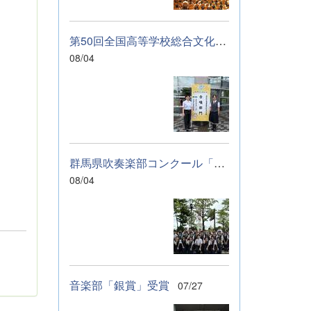
に伝わっていれば
幸いです。 &nbsp;
&nbsp; なお、本
第50回全国高等学校総合文化祭「音楽部」のご報告
校は今年度、群馬
08/04
県教育委員会から
SAH+ Leading
Schoolに認定され
ています。富岡高
校は、これからも
「自ら考え、判断
し、行動できる生
群馬県吹奏楽部コンクール「銀賞」受賞しました
徒の育成」に取り
組んでまいりま
08/04
す。
音楽部「銀賞」受賞
07/27