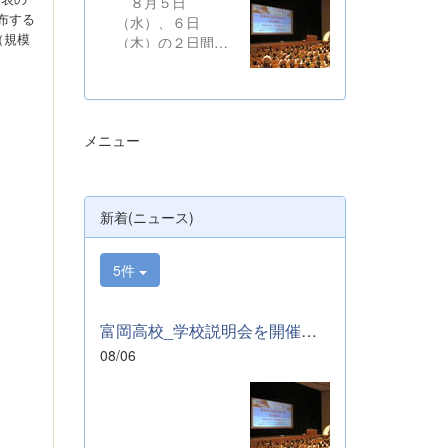
８月５日
布する
（水）、６日
（規模
（木）の２日間に
わたり、かぶら文
化ホールにおい
て、本校学校説明
会を開催いたしま
メニュー
した。たくさんの
中学３年生と保護
者の皆様にご参加
いただきました。
新着(ニュース)
お忙しい中、ご来
場ありがとうござ
いました。 ま
5件
た、各日およそ80
名のボランティア
の生徒が各係業務
富岡高校_学校説明会を開催しました
や進行、学校紹介
08/06
説明、探究発表な
どの運営に携わり
ました。生徒たち
の熱い思いが中学
生や保護者の皆様