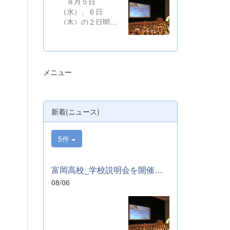
８月５日
（水）、６日
（木）の２日間に
わたり、かぶら文
化ホールにおい
て、本校学校説明
会を開催いたしま
メニュー
した。たくさんの
中学３年生と保護
者の皆様にご参加
いただきました。
新着(ニュース)
お忙しい中、ご来
場ありがとうござ
いました。 ま
5件
た、各日およそ80
名のボランティア
の生徒が各係業務
富岡高校_学校説明会を開催しました
や進行、学校紹介
08/06
説明、探究発表な
どの運営に携わり
ました。生徒たち
の熱い思いが中学
生や保護者の皆様