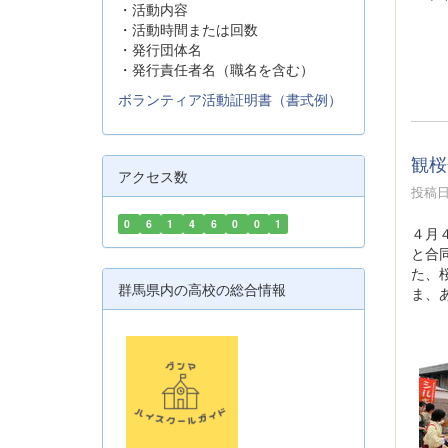
・活動内容
・活動時間または回数
・発行団体名
・発行責任者名（職名を含む）
ボランティア活動証明書（書式例）
観桜
アクセス数
投稿日時
0
6
1
4
6
0
0
1
４月
と合
た、
群馬県内の高校の総合情報
ま、