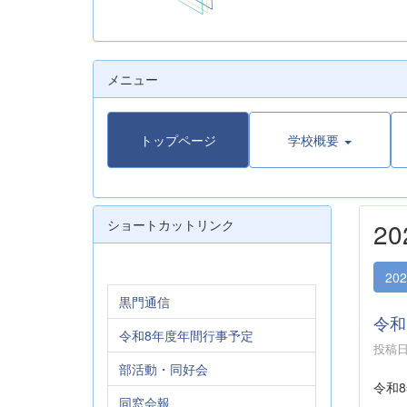
メニュー
トップページ
学校概要
ショートカットリンク
2
20
黒門通信
令和
令和8年度年間行事予定
投稿日時
部活動・同好会
令和
同窓会報