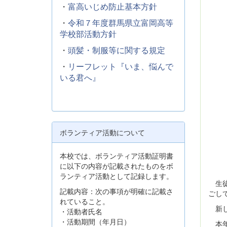
・
富高いじめ防止基本方針
・
令和７年度群馬県立富岡高等
学校部活動方針
・
頭髪・制服等に関する規定
・
リーフレット『いま、悩んで
いる君へ』
ボランティア活動について
本校では、ボランティア活動証明書
に以下の内容が記載されたものをボ
ランティア活動として記録します。
生徒
記載内容：次の事項が明確に記載さ
ごし
れていること。
新し
・活動者氏名
・活動期間（年月日）
本年