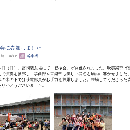
会に参加しました
 : 04/06
編集者
４日（日）、富岡製糸場にて「観桜会」が開催されました。吹奏楽部は
同で演奏を披露し、箏曲部や音楽部も美しい音色を場内に響かせました
桜の木の下では茶道部員がお手前を披露しました。来場してくださった
ありがとうございました。