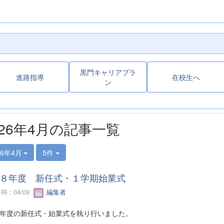
黒門キャリアプラ
進路指導
在校生へ
ン
026年4月の記事一覧
26年4月
5件
８年度 新任式・１学期始業式
 : 04/09
編集者
8年度の新任式・始業式を執り行いました。