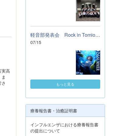
軽音部発表会 Rock in Tomioka High school 開催します
07/15
富実高
。ま
皆さ
もっと見る
療養報告書・治癒証明書
インフルエンザにおける療養報告書
の提出について