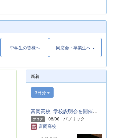
中学生の皆様へ
同窓会・卒業生へ
新着
3日分
富岡高校_学校説明会を開催しました
08/06
パブリック
ブログ
富岡高校