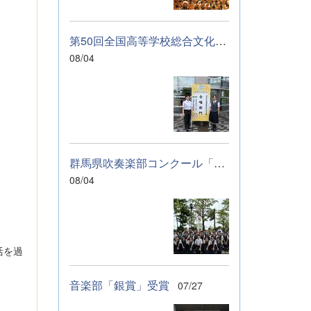
に伝わっていれば
幸いです。 &nbsp;
&nbsp; なお、本
第50回全国高等学校総合文化祭「音楽部」のご報告
校は今年度、群馬
08/04
県教育委員会から
SAH+ Leading
Schoolに認定され
ています。富岡高
校は、これからも
「自ら考え、判断
し、行動できる生
群馬県吹奏楽部コンクール「銀賞」受賞しました
徒の育成」に取り
組んでまいりま
08/04
す。
活を過
音楽部「銀賞」受賞
07/27