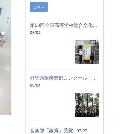
サンブルのコンテ
5件
ストに向けて始動
します。引き続
き、応援をよろし
第50回全国高等学校総合文化祭「音楽部」のご報告
くお願いいたしま
08/04
す。 &nbsp; &nbsp;
&nbsp; &nbsp;
群馬県吹奏楽部コンクール「銀賞」受賞しました
08/04
音楽部「銀賞」受賞
07/27