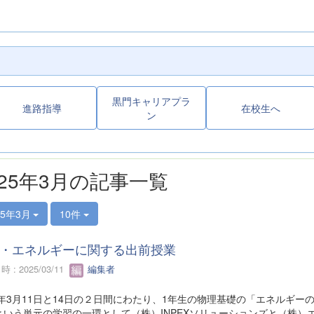
黒門キャリアプラ
進路指導
在校生へ
ン
025年3月の記事一覧
25年3月
10件
・エネルギーに関する出前授業
 : 2025/03/11
編集者
5年3月11日と14日の２日間にわたり、1年生の物理基礎の「エネルギー
という単元の学習の一環として（株）INPEXソリューションズと（株）