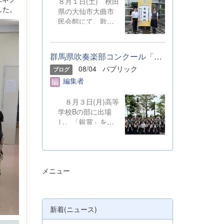
８月１日(土) 秋田
した。
県の大仙市大曲市
民会館にて、歌声
を披露しました。
本校からは音楽部
の代表２名が、群
群馬県吹奏楽部コンクール「銀賞」受賞しました
馬県合同合唱団の
08/04
パブリック
ブログ
一員として参加し
編集者
ました。 &nbsp;
８月３日(月)高等
学校Bの部に出場
し、「銀賞」を受
賞しました。保護
者の皆さまやOB・
OGのご支援のも
と、精一杯演奏を
メニュー
してきました。ご
静聴とご協力、本
当にありがとうご
ざいました。 明
新着(ニュース)
日から本校吹奏楽
部は、ソロやアン