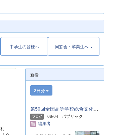
中学生の皆様へ
同窓会・卒業生へ
新着
3日分
第50回全国高等学校総合文化祭「音楽部」のご報告
08/04
パブリック
ブログ
編集者
の利
エネク