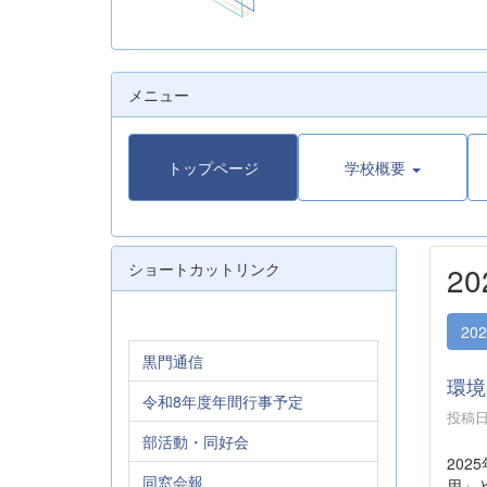
メニュー
トップページ
学校概要
ショートカットリンク
2
20
黒門通信
環境
令和8年度年間行事予定
投稿日時
部活動・同好会
202
同窓会報
用」