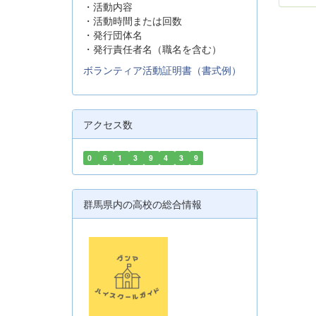
・活動内容
・活動時間または回数
・発行団体名
・発行責任者名（職名を含む）
ボランティア活動証明書（書式例）
アクセス数
0
6
1
3
9
4
3
9
群馬県内の高校の総合情報