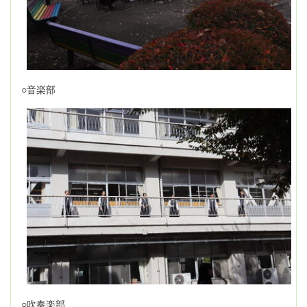
○音楽部
○吹奏楽部