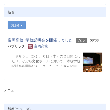
新着
3日分
富岡高校_学校説明会を開催しました
08/06
ブログ
パブリック
富岡高校
８月５日（水）、６日（木）の２日間にわ
たり、かぶら文化ホールにおいて、本校学校
説明会を開催いたしました。たくさんの中学
３年生と保護者の皆様にご参加いただきまし
た。お忙しい中、ご来場ありがとうございま
した。 また、各日およそ80名のボランテ
ィアの生徒が各係業務や進行、学校紹介説
メニュー
明、探究発表などの運営に携わりました。生
徒たちの熱い思いが中学生や保護者の皆様に
伝わっていれば幸いです。 &nbsp; &nbsp;
なお、本校は今年度、群馬県教育委員会か
新着(ニュース)