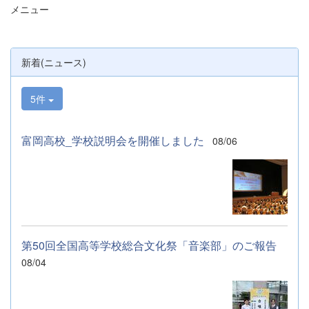
メニュー
明、探究発表などの運営に携わりました。生
徒たちの熱い思いが中学生や保護者の皆様に
伝わっていれば幸いです。 &nbsp; &nbsp;
なお、本校は今年度、群馬県教育委員会か
新着(ニュース)
らSAH+ Leading Schoolに認定されていま
す。富岡高校は、これからも「自ら考え、判
断し、行動できる生徒の育成」に取り組んで
5件
まいります。
富岡高校_学校説明会を開催しました
08/06
第50回全国高等学校総合文化祭「音楽部」のご報告
08/04