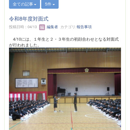
全ての記事
5件
令和8年度対面式
投稿日時 : 04/13
編集者
カテゴリ:
報告事項
4/10には、１年生と２・３年生の初顔合わせとなる対面式
が行われました。