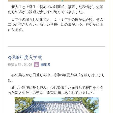
新入生と上級生、初めての対面式。緊張した表情が、先輩
たちの温かい歓迎で少しずつ綻んでいきました。
１年生の瑞々しい希望と、２・３年生の確かな経験。その
二つが混ざり合い、新しい学校生活の幕が、今、鮮やかに上
がります。
令和8年度入学式
投稿日時 : 04/09
編集者
春の柔らかな日差しの中、令和8年度入学式を執り行いまし
た。
新しい制服に身を包み、少し緊張した面持ちで校門をくぐ
った新入生たちの姿は、希望に満ちあふれていました。