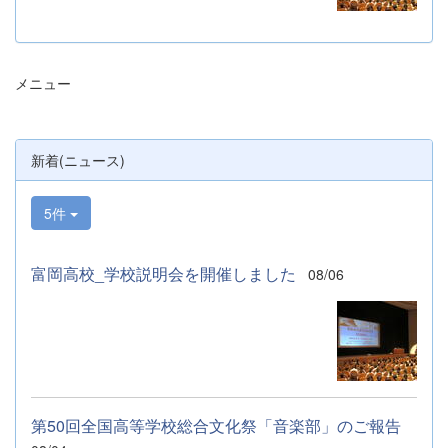
３年生と保護者の皆様にご参加いただきまし
た。お忙しい中、ご来場ありがとうございま
した。 また、各日およそ80名のボランテ
ィアの生徒が各係業務や進行、学校紹介説
メニュー
明、探究発表などの運営に携わりました。生
徒たちの熱い思いが中学生や保護者の皆様に
伝わっていれば幸いです。 &nbsp; &nbsp;
なお、本校は今年度、群馬県教育委員会か
新着(ニュース)
らSAH+ Leading Schoolに認定されていま
す。富岡高校は、これからも「自ら考え、判
断し、行動できる生徒の育成」に取り組んで
5件
まいります。
富岡高校_学校説明会を開催しました
08/06
第50回全国高等学校総合文化祭「音楽部」のご報告